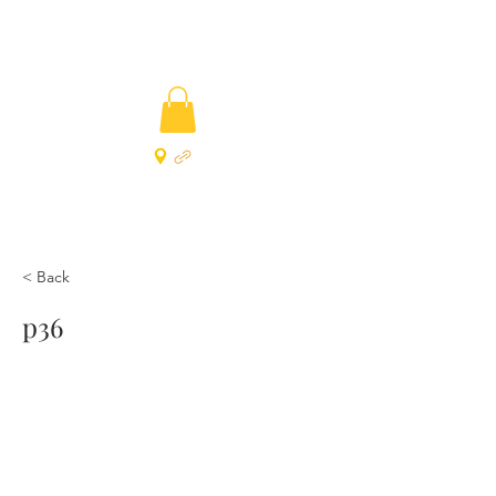
< Back
p36